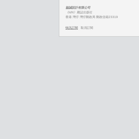
協誠設計有限公司
《IdN》雜誌出版社
香港 灣仔 灣仔郵政局 郵政信箱23319
快訊訂閱
取消訂閱