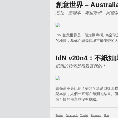
創意世界 – Australi
悉尼，墨爾本，布里斯班，阿德
IdN 創意世界是一個定期專欄, 為
的地圖，為你介紹每個城市最優秀的
IdN v20n4：不紙如
紙張的功能是很難替代的！
紙張是不是已到了盡頭？這是自從互聯
記本後，人們一直都在預測的結果。
個可怕的預言並沒有應驗。
Twitter
Facebook
Tumblr
Pinterest
商店