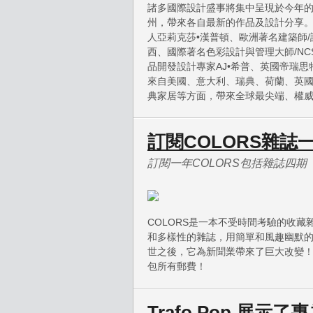
諸多國際設計盛事將集中呈現於今年
州，帶來各自最新的作品及設計分享。
人亞莉克莎•漢普頓、歐洲著名建築師/設計
西、國際著名色彩設計與管理大師/NC
品開發設計專家AJ•希普、英國帝瑞思特（D
來自美國、意大利、瑞典、荷蘭、英
典家居等方面，帶來全球最尖端、權
訂閱COLORS雜誌
訂閱一年COLORS包括雜誌四期
COLORS是一本不受時間考驗的收
和多樣性的雜誌，用簡單和風趣幽默的
世之後，它為新聞業帶來了巨大改變！
包所有郵費！
Trafo Pop 展示