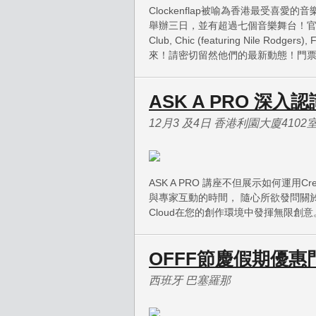
Clockenflap被喻為香港最受喜愛的
舉辦三日，並有超過七個音樂舞台！官方正式宣佈：
Club, Chic (featuring Nile Ro
來！請密切留然他們的最新動態！門
ASK A PRO 深入認識 
12月3 及4日 香港利園大廈4102
ASK A PRO 講座不但展示如何運用Cr
與專家互動的時間， 隨心所欲發問關於Crea
Cloud在您的創作環境中發揮無限創意
OFFF節慶假期優惠
西班牙 巴塞羅那