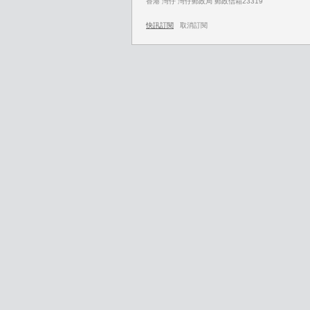
香港 灣仔 灣仔郵政局 郵政信箱23319
快訊訂閱
取消訂閱