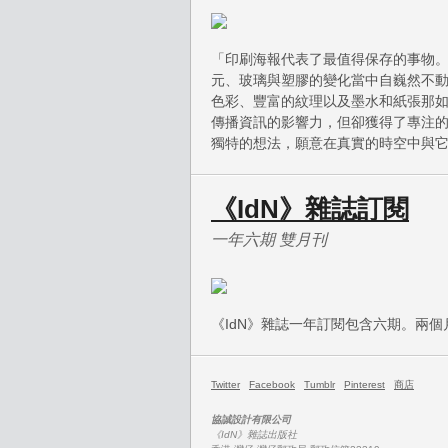
「印刷海報代表了最值得保存的事物。
元、玻璃與塑膠的變化當中自巍然不
色彩、豐富的紋理以及墨水和紙張那
傳播資訊的影響力，但卻獲得了專注
獨特的想法，願意在真實的時空中與
《IdN》雜誌訂閱
一年六期 雙月刊
《IdN》雜誌一年訂閱包含六期。兩
Twitter
Facebook
Tumblr
Pinterest
商店
協誠設計有限公司
《IdN》雜誌出版社