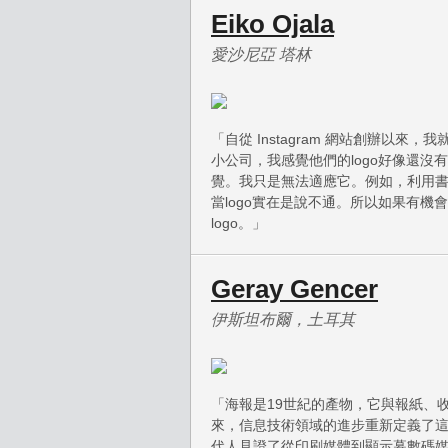
Eiko Ojala
愛沙尼亞 塔林
「自從 Instagram 網站創辦以來
小公司，我感覺他們的logo好像還
覺。我只是無法適應它。例如，利用
當logo實在是說不通。所以如果有
logo。」
Geray Gencer
伊斯坦布爾，土耳其
「海報是19世紀的產物，它與報紙、
來，信息技術領域的進步重新定義了
代人見證了從印刷媒體到顯示幕數碼