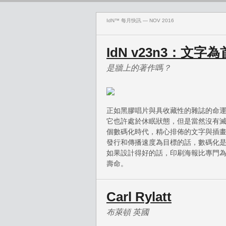
IdN™ 每月快訊 — NOV 2016
IdN v23n3：文
是牆上的著作嗎？
正如黑膠唱片與具收藏性的雜誌的命
它也許處於休眠狀態，但是當然沒有
個數碼化時代，精心排佈的文字與插
發行和傳播速度為目標的話，數碼化
如果設計得好的話，印刷海報比專門
壽命。
Carl Rylatt
布萊頓 英國