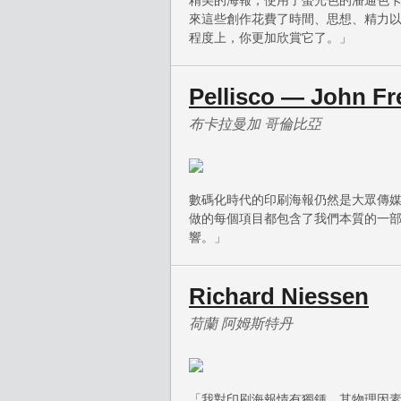
精美的海報，使用了螢光色的潘通色
來這些創作花費了時間、思想、精力
程度上，你更加欣賞它了。」
Pellisco — John Fr
布卡拉曼加 哥倫比亞
數碼化時代的印刷海報仍然是大眾傳
做的每個項目都包含了我們本質的一
響。」
Richard Niessen
荷蘭 阿姆斯特丹
「我對印刷海報情有獨鍾。其物理因素