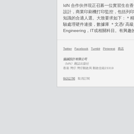
IdN 合作伙伴現正召募一位實習生在
設計，商業印刷機打印監控，包括列
知識的合適人選。大致要求如下：＊精通 .NE
驗處理硬件連接，數據庫 ＊文憑/ 高級文憑/ 
Engineering，IT或相關科目。有
Twitter
Facebook
Tumblr
Pinterest
商店
協誠設計有限公司
《IdN》雜誌出版社
香港 灣仔 灣仔郵政局 郵政信箱23319
快訊訂閱
取消訂閱