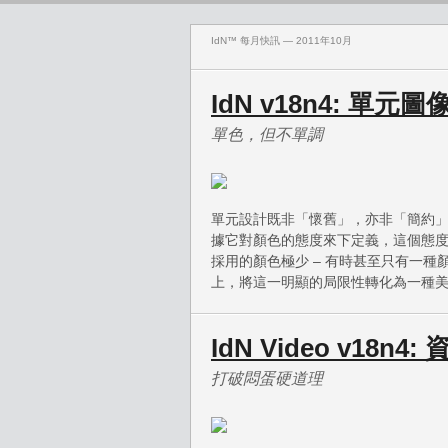
IdN™ 每月快訊 — 2011年10月
IdN v18n4: 單元圖
單色，但不單調
單元設計既非「懷舊」，亦非「簡約
據它對顏色的態度來下定義，這個態
採用的顏色極少 – 有時甚至只有一種
上，將這一明顯的局限性轉化為一種
IdN Video v18n
打破悶蛋硬道理