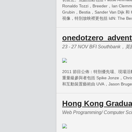
Ronaldo Tozzi，Breeder，Ian Clem
Grubin，Bestia，Sander Van D
視像，特別放映裡更包括 IdN: The Bes
onedotzero_adventu
23 - 27 NOV BFI Southbank，
2011 節目公佈：特別優先場、現
重量級參與者包括 Spike Jonze，Chris C
和互動裝置藝術由 UVA，Jason Bruges 
Hong Kong Gradua
Web Programming/ Computer Sci