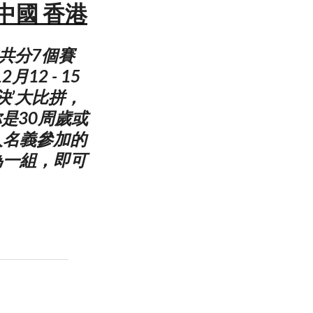
中國 香港
共分7個賽
2 - 15
決’大比拼，
是30周歲或
人名義參加的
為一組，即可