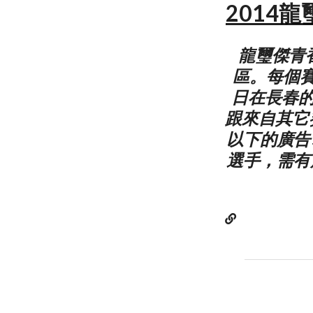
2014
龍璽傑青
區。每個賽
日在長春的
跟來自其它
以下的廣告
選手，需有