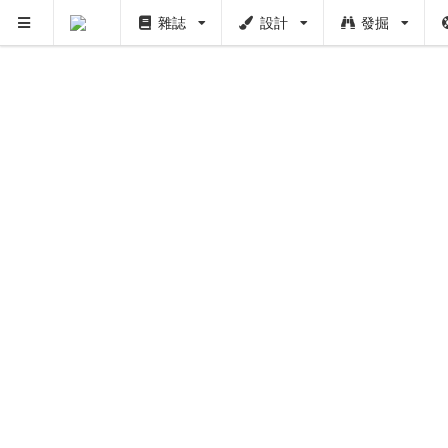
雜誌
設計
發掘