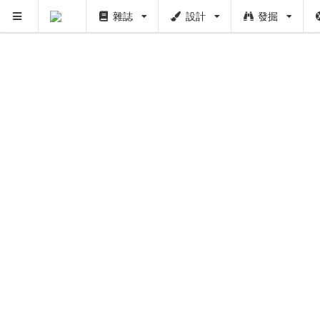
雜誌
設計
發掘