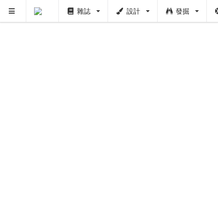
雜誌
設計
發掘