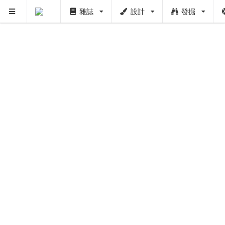
雜誌
設計
發掘