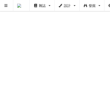
雜誌
設計
發掘