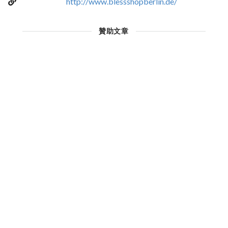
http://www.blessshopberlin.de/
贊助文章