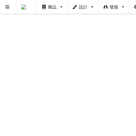
雜誌
設計
發掘