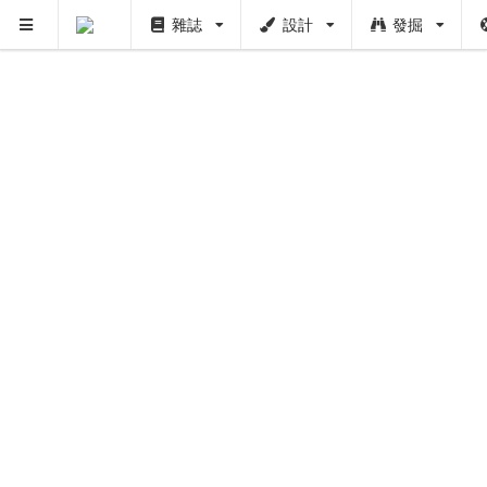
雜誌
設計
發掘