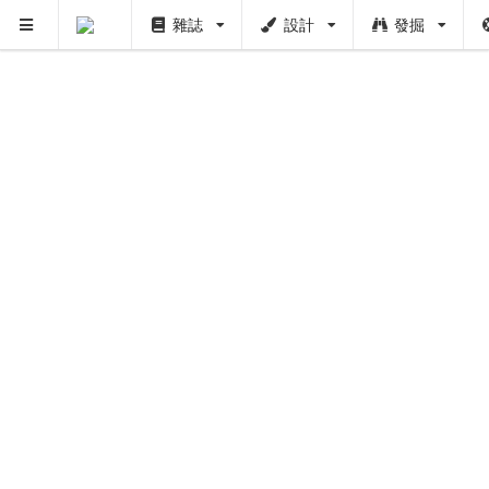
雜誌
設計
發掘