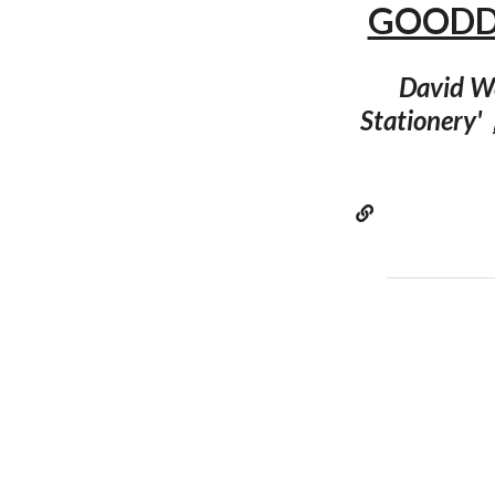
GOODD
David
Stationer