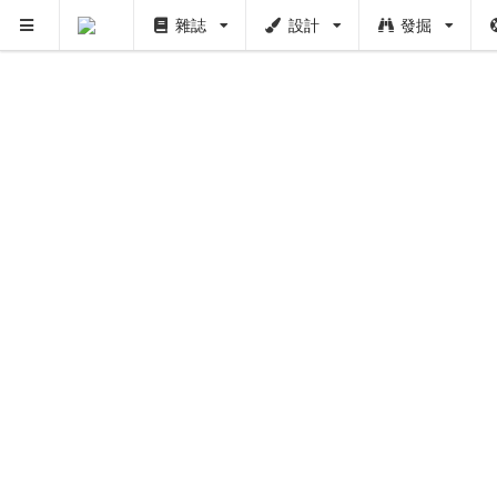
雜誌
設計
發掘