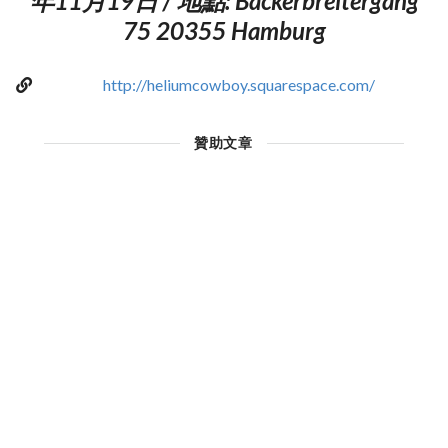
年11月19日 / 地點: Bäckerbreitergang
75 20355 Hamburg
http://heliumcowboy.squarespace.com/
贊助文章