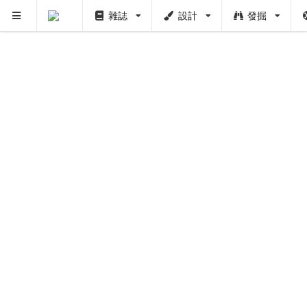
雜誌
設計
發掘