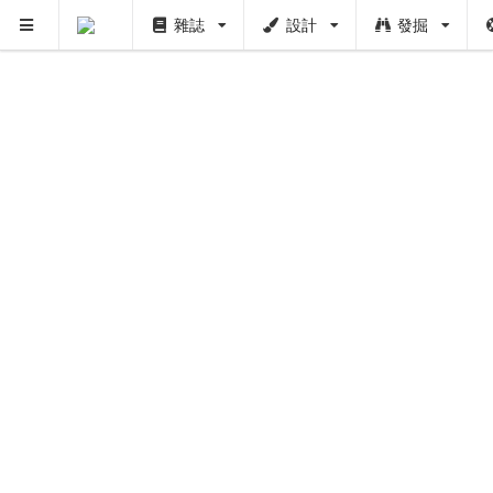
雜誌
設計
發掘