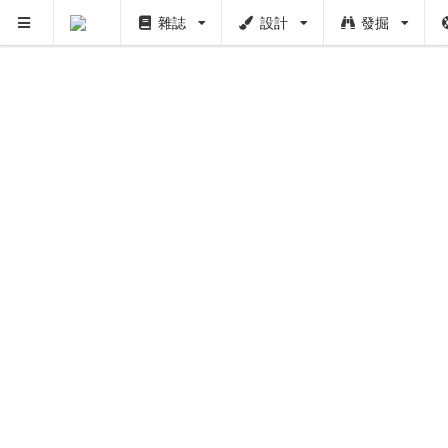
雜誌
設計
發掘