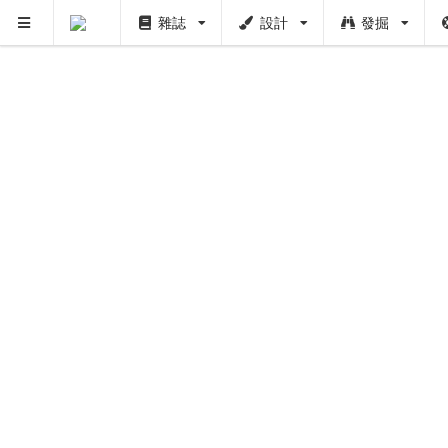
雜誌
設計
發掘