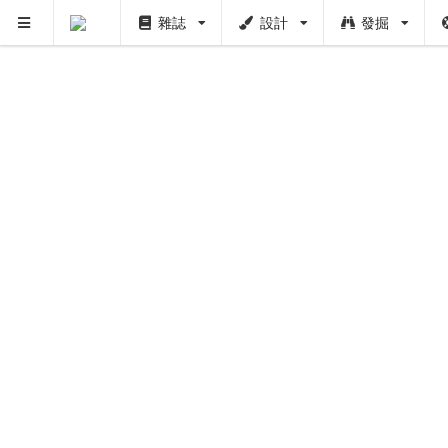
雜誌
設計
發掘