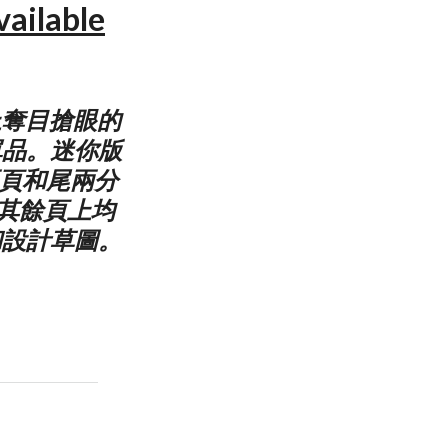
vailable
 用上奪目搶眼的
單品。迷你版
首兩頁和尾兩分
其餘頁上均
和設計草圖。