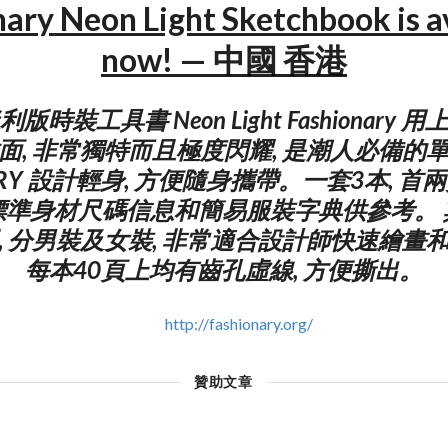
ary Neon Light Sketchbook is a
now! — 中國 香港
時裝工具書 Neon Light Fashionary
面, 非常獨特而且極度閃耀, 是潮人必備的
NARY 設計輕身, 方便隨身攜帶。一套3本, 
標準身材尺碼信息和簡易服裝字典供參考。 
, 分男裝及女裝, 非常適合設計師快速繪畫
每本40頁上均有齒孔虛線, 方便撕出。
http://fashionary.org/
贊助文章