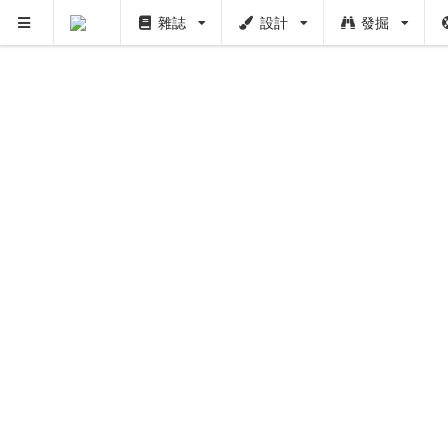
雜誌
設計
發掘