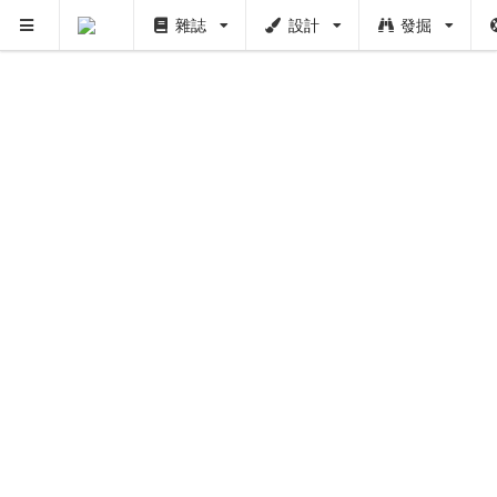
雜誌
設計
發掘