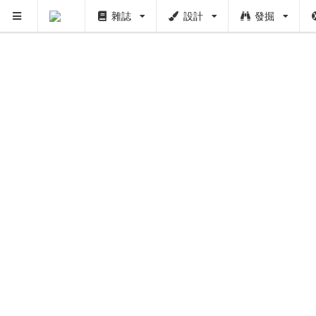
雜誌
設計
發掘