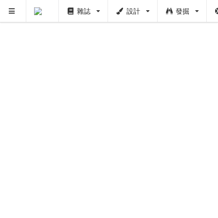
雜誌
設計
發掘