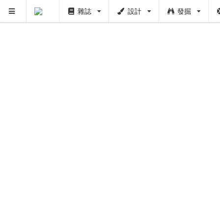
雜誌
設計
發掘