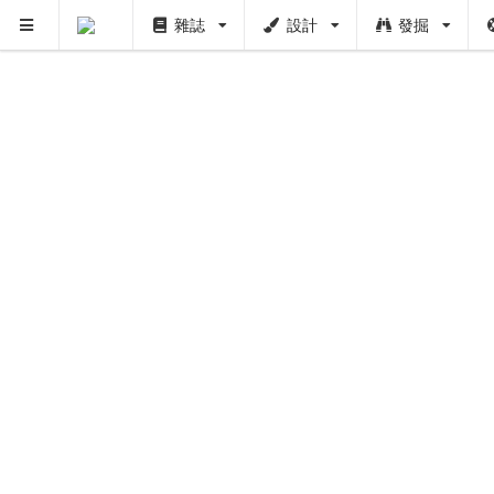
雜誌
設計
發掘