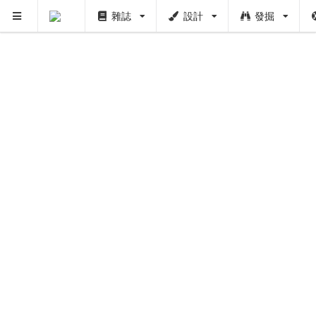
雜誌
設計
發掘