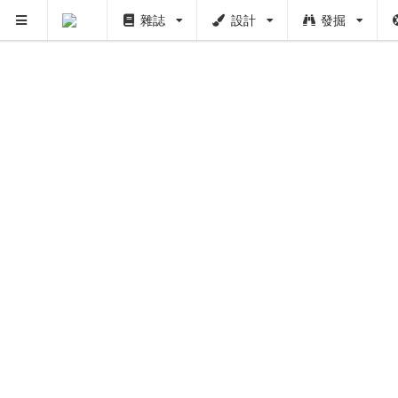
雜誌
設計
發掘