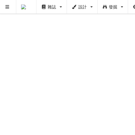
雜誌
設計
發掘