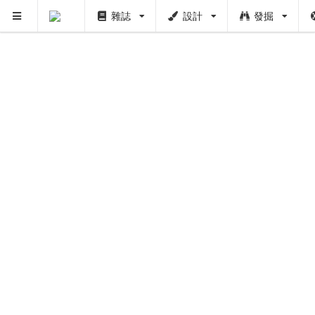
雜誌
設計
發掘