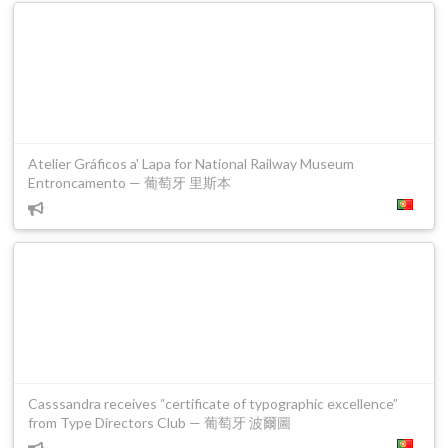
Atelier Gráficos a' Lapa for National Railway Museum
Entroncamento — 葡萄牙 里斯本
Casssandra receives “certificate of typographic excellence”
from Type Directors Club — 葡萄牙 波爾圖