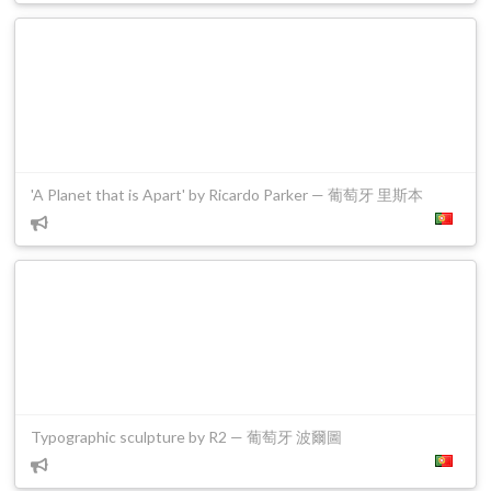
'A Planet that is Apart' by Ricardo Parker — 葡萄牙 里斯本
Typographic sculpture by R2 — 葡萄牙 波爾圖