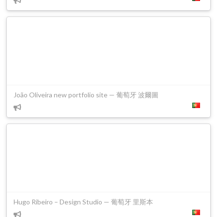
João Oliveira new portfolio site — 葡萄牙 波爾圖
Hugo Ribeiro – Design Studio — 葡萄牙 里斯本