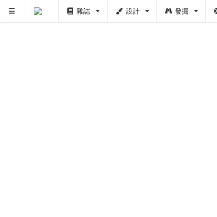
雜誌
設計
發掘