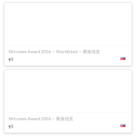
Sittcomm Award 2016 — Shortlisted — 斯洛伐克
Sittcomm Award 2016 — 斯洛伐克