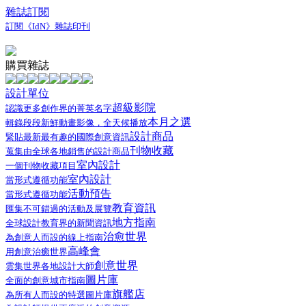
雜誌訂閱
訂閱《IdN》雜誌印刊
購買雜誌
設計單位
超級影院
認識更多創作界的菁英名字
本月之選
輯錄段段新鮮動畫影像，全天候播放
設計商品
緊貼最新最有趣的國際創意資訊
刊物收藏
蒐集由全球各地銷售的設計商品
室內設計
一個刊物收藏項目
室內設計
當形式遵循功能
活動預告
當形式遵循功能
教育資訊
匯集不可錯過的活動及展覽
地方指南
全球設計教育界的新聞資訊
治愈世界
為創意人而設的線上指南
高峰會
用創意治癒世界
創意世界
雲集世界各地設計大師
圖片庫
全面的創意城市指南
旗艦店
為所有人而設的特選圖片庫