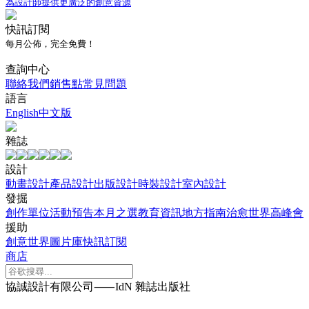
為設計師提供更廣泛的創意資源
快訊訂閱
每月公佈，完全免費！
查詢中心
聯絡我們
銷售點
常見問題
語言
English
中文版
雜誌
設計
動畫設計
產品設計
出版設計
時裝設計
室內設計
發掘
創作單位
活動預告
本月之選
教育資訊
地方指南
治愈世界
高峰會
援助
創意世界
圖片庫
快訊訂閱
商店
協誠設計有限公司⸺IdN 雜誌出版社