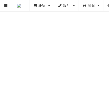
雜誌
設計
發掘