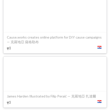
Cause.works creates online platform for DIY cause campaigns
— 克羅地亞 薩格勒布
James Harden Illustrated by Filip Peraić — 克羅地亞 扎達爾