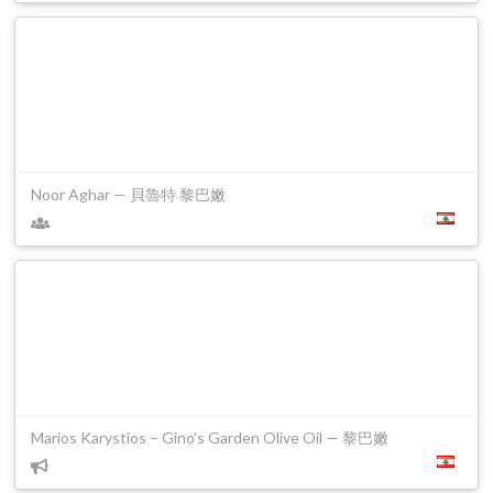
Noor Aghar — 貝魯特 黎巴嫩
Marios Karystios – Gino's Garden Olive Oil — 黎巴嫩