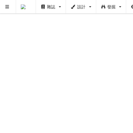
雜誌
設計
發掘