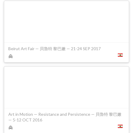
Beirut Art Fair — 貝魯特 黎巴嫩 — 21-24 SEP 2017
Art in Motion — Resistance and Persistence — 貝魯特 黎巴嫩
— 5-12 OCT 2016