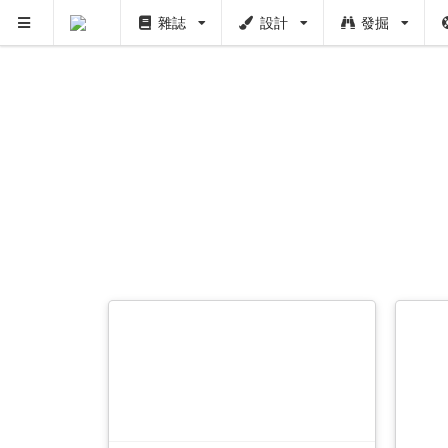
雜誌
設計
發掘