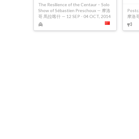
The Resilience of the Centaur – Solo
Show of Sébastien Preschoux — 摩洛
Post
哥 馬拉喀什 — 12 SEP - 04 OCT, 2014
摩洛