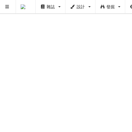
雜誌
設計
發掘