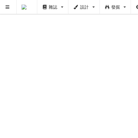
雜誌
設計
發掘