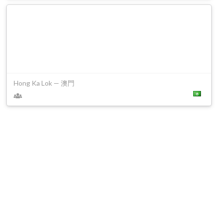
Hong Ka Lok — 澳門