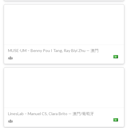
MUSE-UM – Benny Pou I Tang, Ray Biyi Zhu — 澳門
LinesLab – Manuel CS, Clara Brito — 澳門/葡萄牙