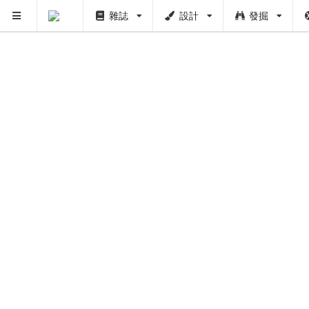
雜誌
設計
發掘