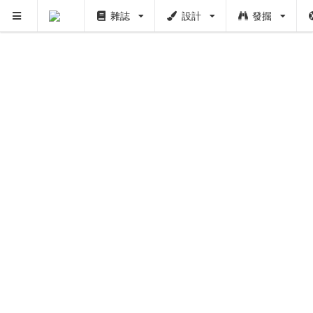
雜誌
設計
發掘