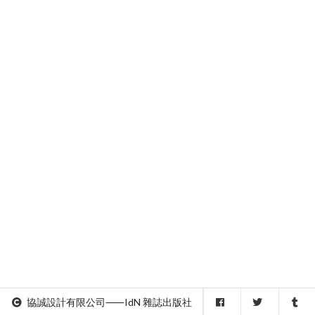
協誠設計有限公司⸺IdN 雜誌出版社