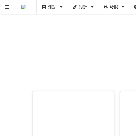
雜誌
設計
發掘