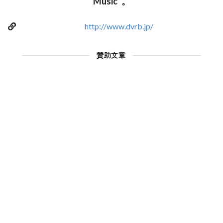
Music”。
http://www.dvrb.jp/
贊助文章