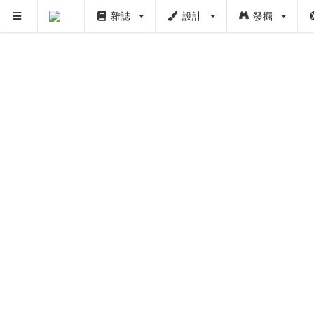
雜誌
設計
發掘