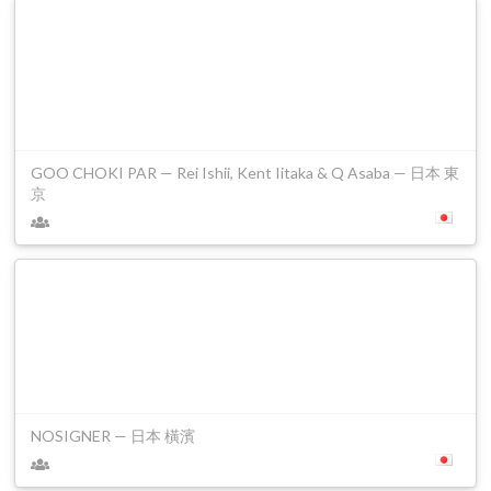
GOO CHOKI PAR — Rei Ishii, Kent Iitaka & Q Asaba — 日本 東
京
NOSIGNER — 日本 橫濱