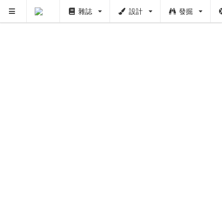
雜誌
設計
發掘