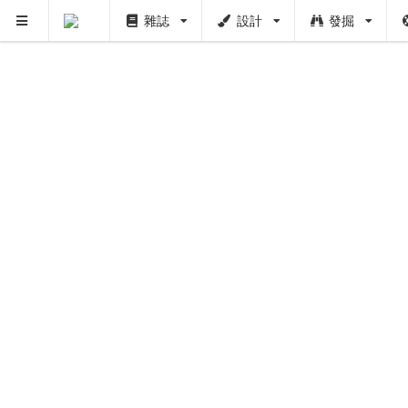
雜誌
設計
發掘