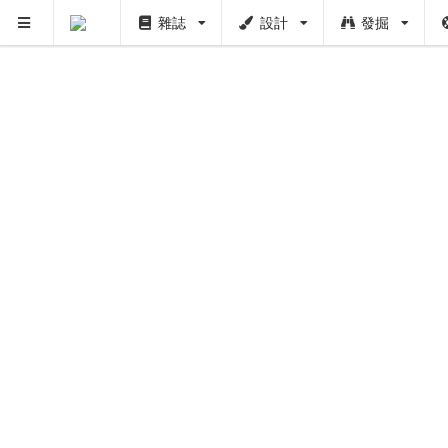
雜誌
設計
發掘