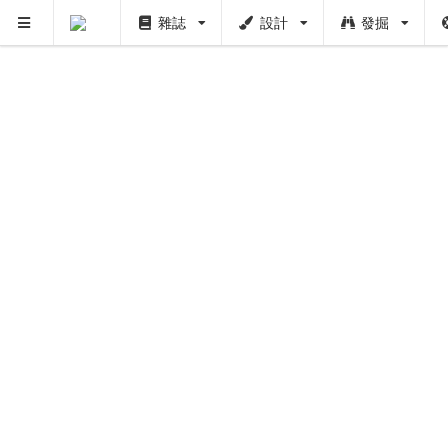
雜誌
設計
發掘