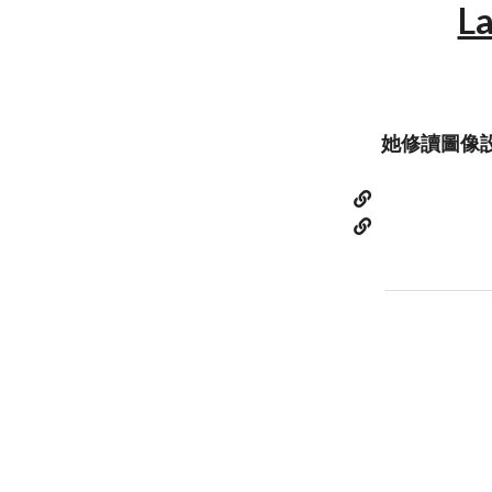
L
她修讀圖像設