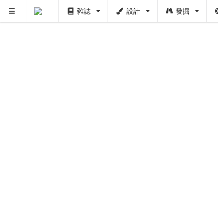
雜誌
設計
發掘