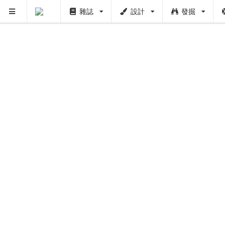
雜誌
設計
發掘