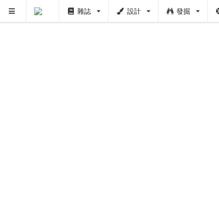
雜誌
設計
發掘