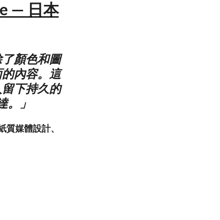
me — 日本
除了顏色和圖
面的內容。這
人留下持久的
達。」
從事紙質媒體設計、