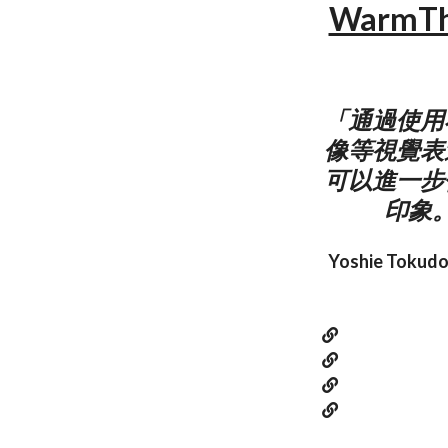
WarmTh
「通過使用
像等視覺表
可以進一步
印象
Yoshie T