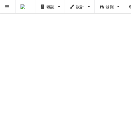
雜誌
設計
發掘