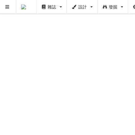
雜誌
設計
發掘