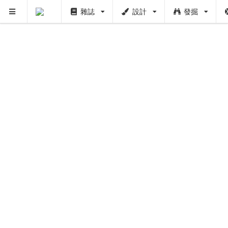
雜誌
設計
發掘