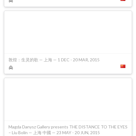
敦煌：生灵的歌 — 上海 — 1 DEC - 20 MAR, 2015
Magda Danysz Gallery presents THE DISTANCE TO THE EYES
– Liu Bolin — 上海 中國 — 23 MAY - 20 JUN, 2015