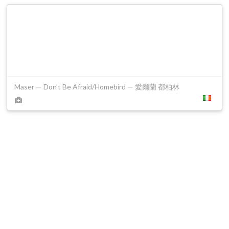
Maser — Don’t Be Afraid/Homebird — 愛爾蘭 都柏林