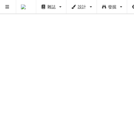
雜誌
設計
發掘