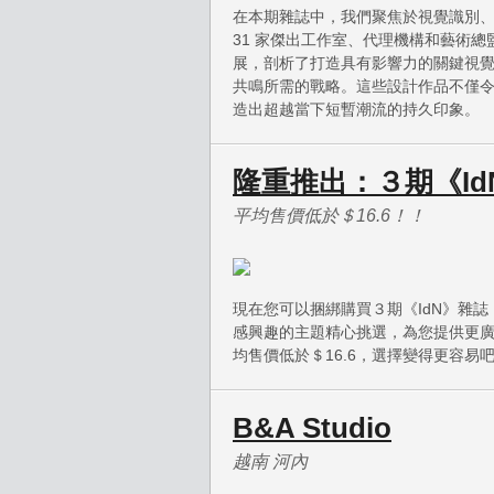
在本期雜誌中，我們聚焦於視覺識別
31 家傑出工作室、代理機構和藝術
展，剖析了打造具有影響力的關鍵視
共鳴所需的戰略。這些設計作品不僅
造出超越當下短暫潮流的持久印象。
隆重推出：３期《I
平均售價低於＄16.6！！
現在您可以捆綁購買３期《IdN》雜誌
感興趣的主題精心挑選，為您提供更
均售價低於＄16.6，選擇變得更容易
B&A Studio
越南 河內