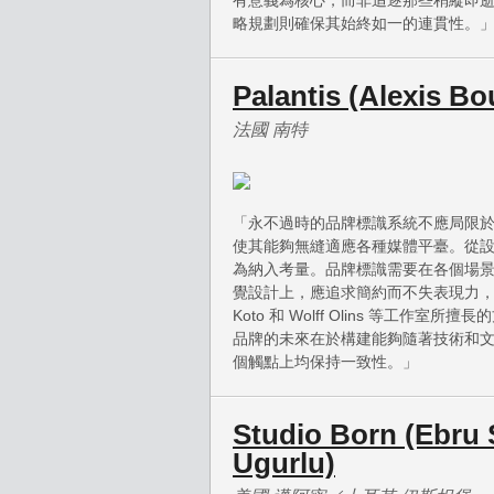
有意義為核心，而非追逐那些稍縱即
略規劃則確保其始終如一的連貫性。
Palantis (Alexis Bo
法國 南特
「永不過時的品牌標識系統不應局限於 
使其能夠無縫適應各種媒體平臺。從
為納入考量。品牌標識需要在各個場
覺設計上，應追求簡約而不失表現力
Koto 和 Wolff Olins 等工
品牌的未來在於構建能夠隨著技術和
個觸點上均保持一致性。」
Studio Born (Ebru S
Ugurlu)