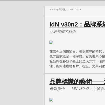
IdN™ 每月快訊 — AUG 2025
IdN v30n2：品
品牌標識的藝術
在當今這個快節奏、視覺主導的時代，打
色方案或選定一種字體。它需要精心
範品牌在各類平臺上的呈現方式，確
性，能夠適應從名片、標誌、文具到
品牌標識的藝術⸺
最新推介⸺IdN v30n2：品牌