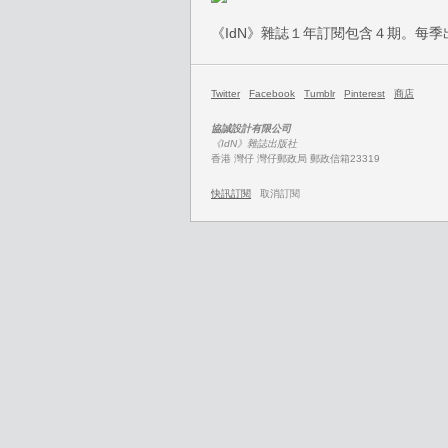
《IdN》雜誌１年訂閱包含４期。每
Twitter
Facebook
Tumblr
Pinterest
商店
協誠設計有限公司
《IdN》雜誌出版社
香港 灣仔 灣仔郵政局 郵政信箱23319
快訊訂閱
取消訂閱